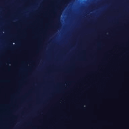
-教辅
-教辅