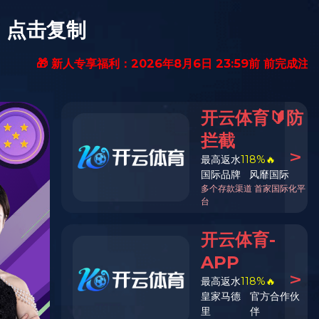
设备展示
荣誉资质
团队展示
联系我们