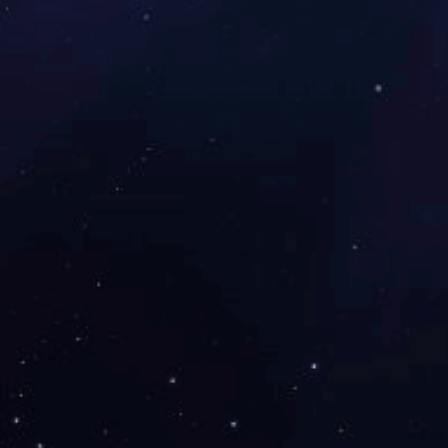
笔记本
画册
[MORE]
[MORE]
推荐新闻
关于成立安全生产标准化工作领导小组的决
定
祝贺四川信立包装、绵阳教育印刷厂荣获
2016年度市级优秀印刷企业
绵阳教育印刷厂荣获“优秀印刷企业”荣誉称
号
3月28日，在第十届上海国际瓦楞彩盒展期