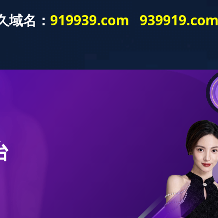
首页
关于企业
业务范围
米兰(中国)