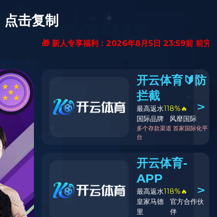
设备展示
荣誉资质
团队展示
联系我们