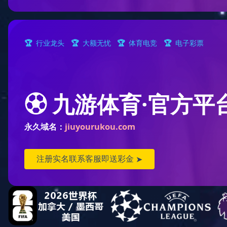
当前位置：
首页 >
米兰(中国)
公示
发布时间：2024-06-27
浏览量：211
根据企业发展需要，现对CFP：纸质包装箱、包装
涪城区金家林下街35号的米兰游戏】所涉及的温室
相关标准：
CFP：ISO 14067:2018《温室气体-产品碳足迹-
GHG：ISO 14064-1:2018《温室气体 第1