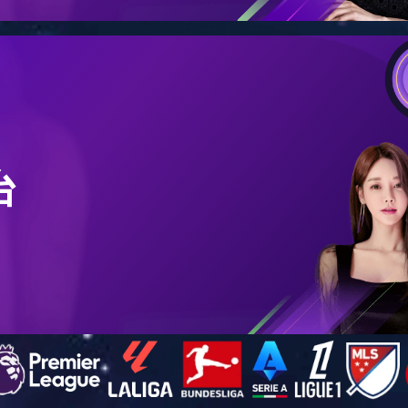
盒的生命周期的产品碳足迹；GHG：组织边界范围内【四川省
气体碳排放管理相关活动等相关认证核查予以公示，接受社会监督
量化要求和指南》
部分：组织层次上对温室气体排放和清除的量化和报告的规范及指南》。