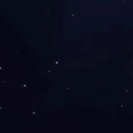
上一篇：
企业环境信息公开
下一篇：
关于“科技城育才项目”企业管理领军人才 推荐人员名单的公示
推荐新闻
关于成立安全生产标准化工作领导小组的决
定
祝贺四川信立包装、绵阳教育印刷厂荣获
2016年度市级优秀印刷企业
绵阳教育印刷厂荣获“优秀印刷企业”荣誉称
号
3月28日，在第十届上海国际瓦楞彩盒展期
间
关于对第二届职工运动会的颁奖
企业环境信息公开