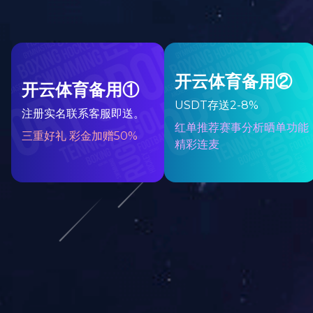
如有异议或存在违规行为的，请于发布之日
7日内