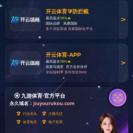
上一篇：
关于对2016年度 “先进个人”及受到“表扬”的员工的表彰决定
下一篇：
关于成立安全生产标准化工作领导小组的决定
推荐新闻
Recommend news