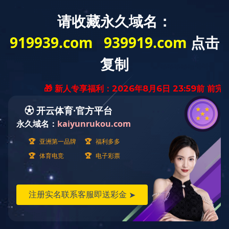
当前位置：
首页 >
米兰(中国)
祝贺四川信立包装、绵阳教育印刷厂
荣获2016年度市级优秀印刷企业
发布时间：2021-08-03
浏览量：1456