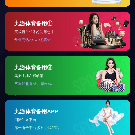
0816-2691588 13508120930
41582158 53381403
四川绵阳市金家林总部工业城金家林下街35号
米兰游戏版权所有
备案号：
蜀ICP备2021019443号-1
九游网页版
|
MK官网
|
mk国际体育_MK中国一站式体育服务
|
开云在线