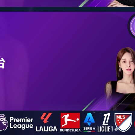
坛
21-10-08
浏览量：2312