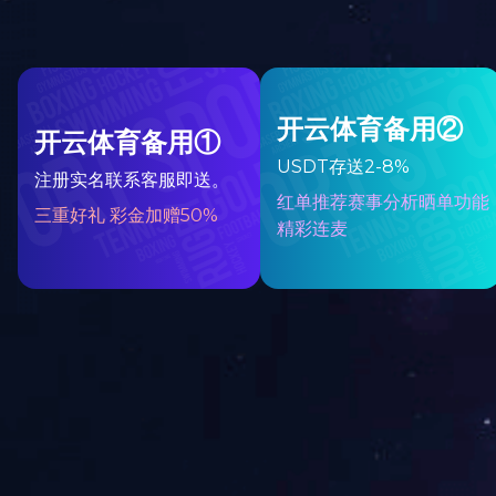
手提袋/纸杯
台历/挂历
表单、杂刊等
彩箱
彩盒
瓦楞纸箱/纸盒
瓦楞纸板
推荐案例
Recommend Case