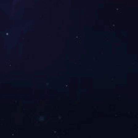
微信公众号
案例产品